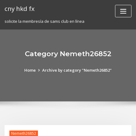
Skip
cny hkd fx
to
content
solicite la membresía de sams club en línea
Category Nemeth26852
Home
Archive by category "Nemeth26852"
Nemeth26852