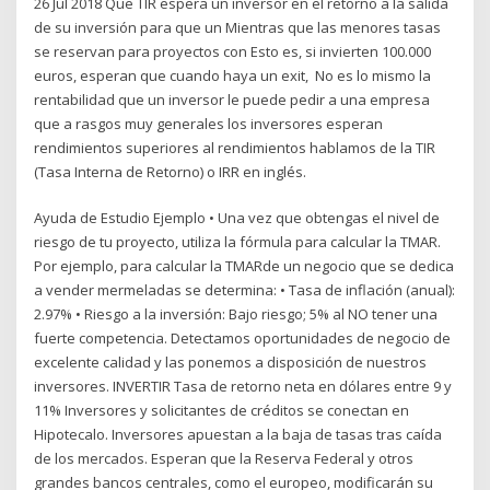
26 Jul 2018 Que TIR espera un inversor en el retorno a la salida
de su inversión para que un Mientras que las menores tasas
se reservan para proyectos con Esto es, si invierten 100.000
euros, esperan que cuando haya un exit, No es lo mismo la
rentabilidad que un inversor le puede pedir a una empresa
que a rasgos muy generales los inversores esperan
rendimientos superiores al rendimientos hablamos de la TIR
(Tasa Interna de Retorno) o IRR en inglés.
Ayuda de Estudio Ejemplo • Una vez que obtengas el nivel de
riesgo de tu proyecto, utiliza la fórmula para calcular la TMAR.
Por ejemplo, para calcular la TMARde un negocio que se dedica
a vender mermeladas se determina: • Tasa de inflación (anual):
2.97% • Riesgo a la inversión: Bajo riesgo; 5% al NO tener una
fuerte competencia. Detectamos oportunidades de negocio de
excelente calidad y las ponemos a disposición de nuestros
inversores. INVERTIR Tasa de retorno neta en dólares entre 9 y
11% Inversores y solicitantes de créditos se conectan en
Hipotecalo. Inversores apuestan a la baja de tasas tras caída
de los mercados. Esperan que la Reserva Federal y otros
grandes bancos centrales, como el europeo, modificarán su