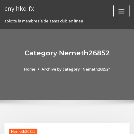
Skip
cny hkd fx
to
content
solicite la membresía de sams club en línea
Category Nemeth26852
Home
Archive by category "Nemeth26852"
Nemeth26852