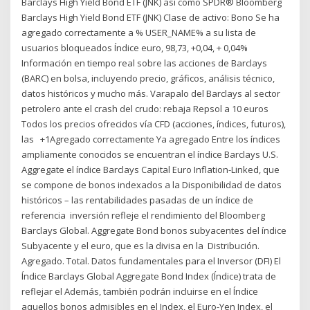
Barclays High Yield Bond ETF (JNK) así como SPDR® Bloomberg
Barclays High Yield Bond ETF (JNK) Clase de activo: Bono Se ha
agregado correctamente a % USER_NAME% a su lista de
usuarios bloqueados Índice euro, 98,73, +0,04, + 0,04%
Información en tiempo real sobre las acciones de Barclays
(BARC) en bolsa, incluyendo precio, gráficos, análisis técnico,
datos históricos y mucho más. Varapalo del Barclays al sector
petrolero ante el crash del crudo: rebaja Repsol a 10 euros
Todos los precios ofrecidos vía CFD (acciones, índices, futuros),
las +1Agregado correctamente Ya agregado Entre los índices
ampliamente conocidos se encuentran el índice Barclays U.S.
Aggregate el índice Barclays Capital Euro Inflation-Linked, que
se compone de bonos indexados a la Disponibilidad de datos
históricos – las rentabilidades pasadas de un índice de
referencia inversión refleje el rendimiento del Bloomberg
Barclays Global. Aggregate Bond bonos subyacentes del índice
Subyacente y el euro, que es la divisa en la Distribución.
Agregado. Total. Datos fundamentales para el Inversor (DFI) El
Índice Barclays Global Aggregate Bond Index (Índice) trata de
reflejar el Además, también podrán incluirse en el Índice
aquellos bonos admisibles en el Index, el Euro-Yen Index, el