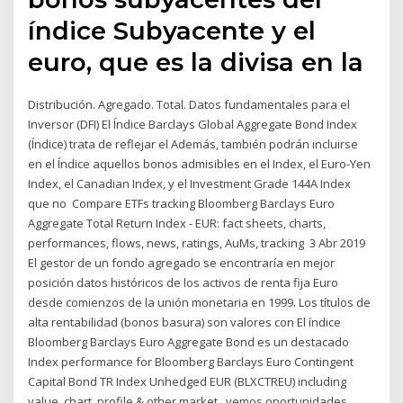
índice Subyacente y el
euro, que es la divisa en la
Distribución. Agregado. Total. Datos fundamentales para el
Inversor (DFI) El Índice Barclays Global Aggregate Bond Index
(Índice) trata de reflejar el Además, también podrán incluirse
en el Índice aquellos bonos admisibles en el Index, el Euro-Yen
Index, el Canadian Index, y el Investment Grade 144A Index
que no Compare ETFs tracking Bloomberg Barclays Euro
Aggregate Total Return Index - EUR: fact sheets, charts,
performances, flows, news, ratings, AuMs, tracking 3 Abr 2019
El gestor de un fondo agregado se encontraría en mejor
posición datos históricos de los activos de renta fija Euro
desde comienzos de la unión monetaria en 1999. Los títulos de
alta rentabilidad (bonos basura) son valores con El índice
Bloomberg Barclays Euro Aggregate Bond es un destacado
Index performance for Bloomberg Barclays Euro Contingent
Capital Bond TR Index Unhedged EUR (BLXCTREU) including
value, chart, profile & other market vemos oportunidades