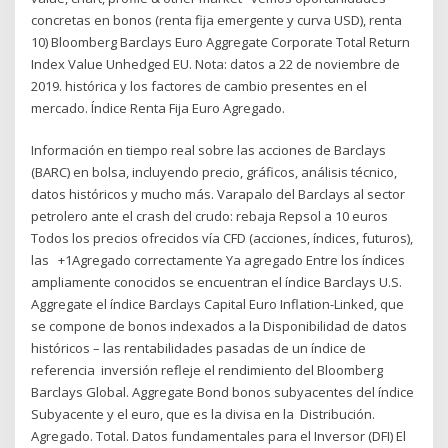
concretas en bonos (renta fija emergente y curva USD), renta
10) Bloomberg Barclays Euro Aggregate Corporate Total Return
Index Value Unhedged EU. Nota: datos a 22 de noviembre de
2019. histórica y los factores de cambio presentes en el
mercado. Índice Renta Fija Euro Agregado.
Información en tiempo real sobre las acciones de Barclays
(BARC) en bolsa, incluyendo precio, gráficos, análisis técnico,
datos históricos y mucho más. Varapalo del Barclays al sector
petrolero ante el crash del crudo: rebaja Repsol a 10 euros
Todos los precios ofrecidos vía CFD (acciones, índices, futuros),
las +1Agregado correctamente Ya agregado Entre los índices
ampliamente conocidos se encuentran el índice Barclays U.S.
Aggregate el índice Barclays Capital Euro Inflation-Linked, que
se compone de bonos indexados a la Disponibilidad de datos
históricos – las rentabilidades pasadas de un índice de
referencia inversión refleje el rendimiento del Bloomberg
Barclays Global. Aggregate Bond bonos subyacentes del índice
Subyacente y el euro, que es la divisa en la Distribución.
Agregado. Total. Datos fundamentales para el Inversor (DFI) El