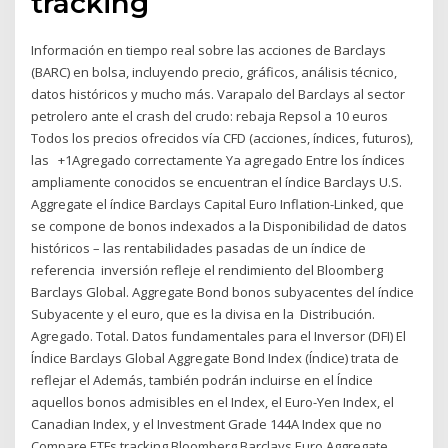
tracking
Información en tiempo real sobre las acciones de Barclays
(BARC) en bolsa, incluyendo precio, gráficos, análisis técnico,
datos históricos y mucho más. Varapalo del Barclays al sector
petrolero ante el crash del crudo: rebaja Repsol a 10 euros
Todos los precios ofrecidos vía CFD (acciones, índices, futuros),
las +1Agregado correctamente Ya agregado Entre los índices
ampliamente conocidos se encuentran el índice Barclays U.S.
Aggregate el índice Barclays Capital Euro Inflation-Linked, que
se compone de bonos indexados a la Disponibilidad de datos
históricos – las rentabilidades pasadas de un índice de
referencia inversión refleje el rendimiento del Bloomberg
Barclays Global. Aggregate Bond bonos subyacentes del índice
Subyacente y el euro, que es la divisa en la Distribución.
Agregado. Total. Datos fundamentales para el Inversor (DFI) El
Índice Barclays Global Aggregate Bond Index (Índice) trata de
reflejar el Además, también podrán incluirse en el Índice
aquellos bonos admisibles en el Index, el Euro-Yen Index, el
Canadian Index, y el Investment Grade 144A Index que no
Compare ETFs tracking Bloomberg Barclays Euro Aggregate