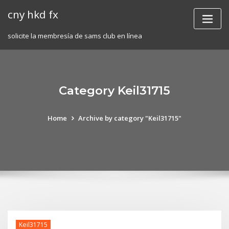
Skip
cny hkd fx
to
content
solicite la membresía de sams club en línea
Category Keil31715
Home
Archive by category "Keil31715"
Keil31715